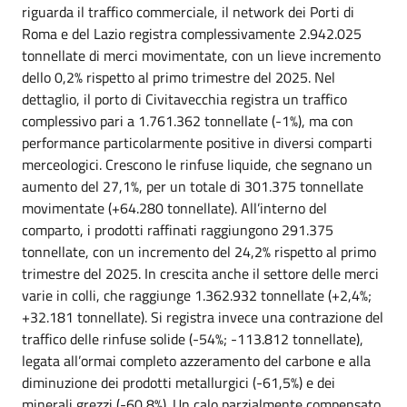
riguarda il traffico commerciale, il network dei Porti di
Roma e del Lazio registra complessivamente 2.942.025
tonnellate di merci movimentate, con un lieve incremento
dello 0,2% rispetto al primo trimestre del 2025. Nel
dettaglio, il porto di Civitavecchia registra un traffico
complessivo pari a 1.761.362 tonnellate (-1%), ma con
performance particolarmente positive in diversi comparti
merceologici. Crescono le rinfuse liquide, che segnano un
aumento del 27,1%, per un totale di 301.375 tonnellate
movimentate (+64.280 tonnellate). All’interno del
comparto, i prodotti raffinati raggiungono 291.375
tonnellate, con un incremento del 24,2% rispetto al primo
trimestre del 2025. In crescita anche il settore delle merci
varie in colli, che raggiunge 1.362.932 tonnellate (+2,4%;
+32.181 tonnellate). Si registra invece una contrazione del
traffico delle rinfuse solide (-54%; -113.812 tonnellate),
legata all’ormai completo azzeramento del carbone e alla
diminuzione dei prodotti metallurgici (-61,5%) e dei
minerali grezzi (-60,8%). Un calo parzialmente compensato