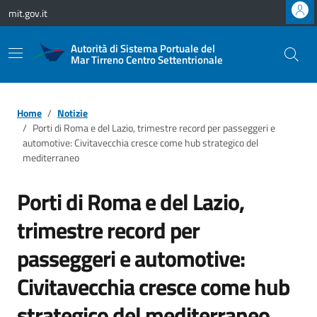
Vai ai contenuti
Vai al footer
mit.gov.it
Autorità di Sistema Portuale del
Mar Tirreno Centro Settentrionale
Home
Notizie
Porti di Roma e del Lazio, trimestre record per passeggeri e
automotive: Civitavecchia cresce come hub strategico del
mediterraneo
Porti di Roma e del Lazio,
trimestre record per
passeggeri e automotive:
Civitavecchia cresce come hub
strategico del mediterraneo