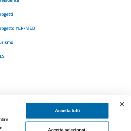
residente
rogetti
rogetto YEP-MED
urismo
LS
SEGUICI SU
Accetta tutti
ntire
ssaggi
Facebook
Instagram
LinkedIn
YouTube
Twitter
re
Accetta selezionati