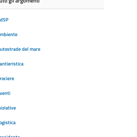
utti gli argomenti
dSP
mbiente
utostrade del mare
antieristica
rociere
venti
niziative
ogistica