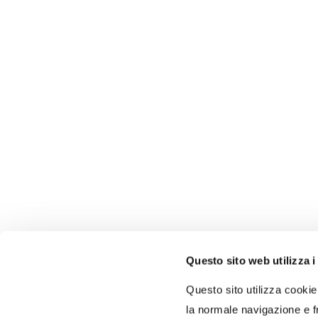
Questo sito web utilizza i
Autorità di Sistema
Portuale del Mar Tirreno
Questo sito utilizza cookie 
Centro Settentrionale
la normale navigazione e fr
Porti di Civitavecchia - Fiumicino - Gaeta