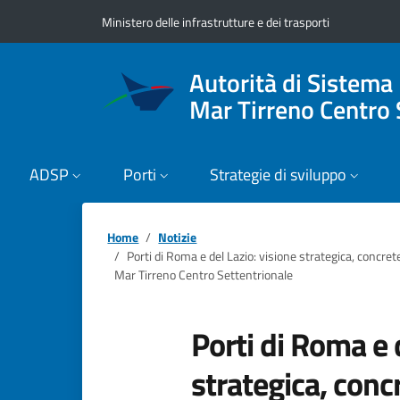
Vai ai contenuti
Vai al footer
Ministero delle infrastrutture e dei trasporti
Autorità di Sistema
Mar Tirreno Centro 
ADSP
Porti
Strategie di sviluppo
Home
Notizie
Porti di Roma e del Lazio: visione strategica, concret
Mar Tirreno Centro Settentrionale
Porti di Roma e 
strategica, conc