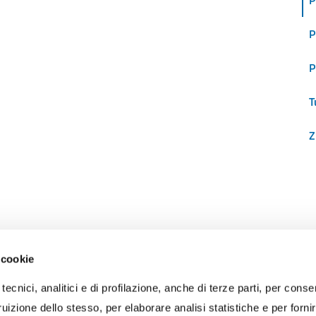
P
P
P
T
Z
 cookie
RECAPITI
tecnici, analitici e di profilazione, anche di terze parti, per conse
PEC:
protocollo@portidiroma.legalmailpa.it
(La casella PEC riceve me
uizione dello stesso, per elaborare analisi statistiche e per forni
esclusivamente da indirizzi di Posta Elettronica Certificata)