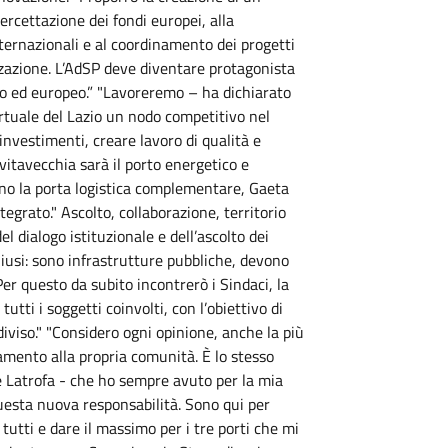
tercettazione dei fondi europei, alla
nternazionali e al coordinamento dei progetti
izzazione. L’AdSP deve diventare protagonista
o ed europeo.” "Lavoreremo – ha dichiarato
ortuale del Lazio un nodo competitivo nel
investimenti, creare lavoro di qualità e
ivitavecchia sarà il porto energetico e
cino la porta logistica complementare, Gaeta
grato." Ascolto, collaborazione, territorio
 dialogo istituzionale e dell’ascolto dei
chiusi: sono infrastrutture pubbliche, devono
 Per questo da subito incontrerò i Sindaci, la
 tutti i soggetti coinvolti, con l’obiettivo di
iviso." "Considero ogni opinione, anche la più
mento alla propria comunità. È lo stesso
 Latrofa - che ho sempre avuto per la mia
questa nuova responsabilità. Sono qui per
 tutti e dare il massimo per i tre porti che mi