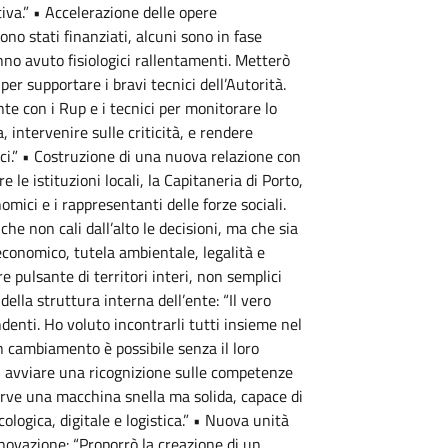
iva.” • Accelerazione delle opere
sono stati finanziati, alcuni sono in fase
anno avuto fisiologici rallentamenti. Metterò
per supportare i bravi tecnici dell’Autorità.
te con i Rup e i tecnici per monitorare lo
 intervenire sulle criticità, e rendere
gici.” • Costruzione di una nuova relazione con
re le istituzioni locali, la Capitaneria di Porto,
omici e i rappresentanti delle forze sociali.
che non cali dall’alto le decisioni, ma che sia
economico, tutela ambientale, legalità e
ore pulsante di territori interi, non semplici
ella struttura interna dell’ente: “Il vero
ndenti. Ho voluto incontrarli tutti insieme nel
 cambiamento è possibile senza il loro
i avviare una ricognizione sulle competenze
Serve una macchina snella ma solida, capace di
cologica, digitale e logistica.” • Nuova unità
nnovazione: “Proporrò la creazione di un