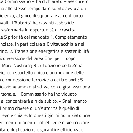
le da Commissario – ha dichiarato – assicurerò
ma allo stesso tempo darò subito avvio a un
icienza, al gioco di squadra e al confronto
nvolti. L’Autorità ha davanti a sé sfide
rasformarle in opportunità di crescita
" Le 5 priorità del mandato 1. Completamento
anziate, in particolare a Civitavecchia e nel
no; 2. Transizione energetica e sostenibilità
riconversione dell’area Enel per il dopo
na Mare Nostrum; 3. Attuazione della Zona
zio, con sportello unico e promozione delle
 e connessione ferroviaria dei tre porti; 5.
icazione amministrativa, con digitalizzazione
ersonale. Il Commissario ha individuato
li si concentrerà sin da subito: • Snellimento
l primo dovere di un’Autorità è quello di
regole chiare. In questi giorni ho iniziato una
dimenti pendenti: l’obiettivo è di velocizzare
vitare duplicazioni, e garantire efficienza e