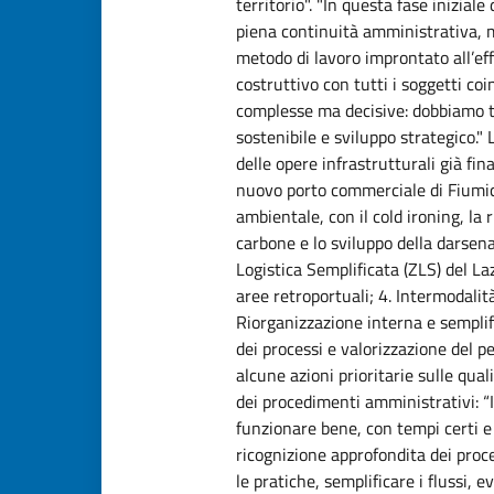
territorio". "In questa fase inizia
piena continuità amministrativa, 
metodo di lavoro improntato all’eff
costruttivo con tutti i soggetti coi
complesse ma decisive: dobbiamo t
sostenibile e sviluppo strategico.
delle opere infrastrutturali già fin
nuovo porto commerciale di Fiumici
ambientale, con il cold ironing, la 
carbone e lo sviluppo della darse
Logistica Semplificata (ZLS) del La
aree retroportuali; 4. Intermodalità
Riorganizzazione interna e semplif
dei processi e valorizzazione del p
alcune azioni prioritarie sulle qua
dei procedimenti amministrativi: “I
funzionare bene, con tempi certi e 
ricognizione approfondita dei proce
le pratiche, semplificare i flussi, e