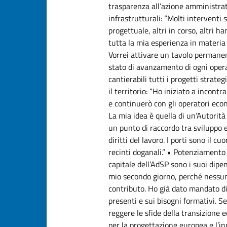
trasparenza all’azione amministrat
infrastrutturali: “Molti interventi 
progettuale, altri in corso, altri h
tutta la mia esperienza in materia 
Vorrei attivare un tavolo permanen
stato di avanzamento di ogni opera,
cantierabili tutti i progetti strate
il territorio: “Ho iniziato a incontra
e continuerò con gli operatori econ
La mia idea è quella di un’Autorità 
un punto di raccordo tra sviluppo 
diritti del lavoro. I porti sono il cu
recinti doganali.” • Potenziamento d
capitale dell’AdSP sono i suoi dipe
mio secondo giorno, perché nessun
contributo. Ho già dato mandato d
presenti e sui bisogni formativi. 
reggere le sfide della transizione e
per la progettazione europea e l’i