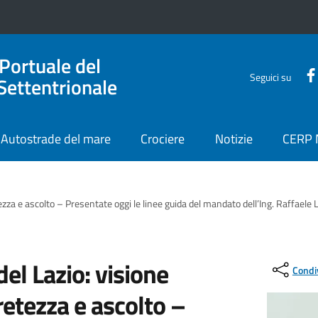
 Portuale del
Seguici su
Settentrionale
Autostrade del mare
Crociere
Notizie
CERP
ezza e ascolto – Presentate oggi le linee guida del mandato dell’Ing. Raffaele L
del Lazio: visione
Condi
retezza e ascolto –