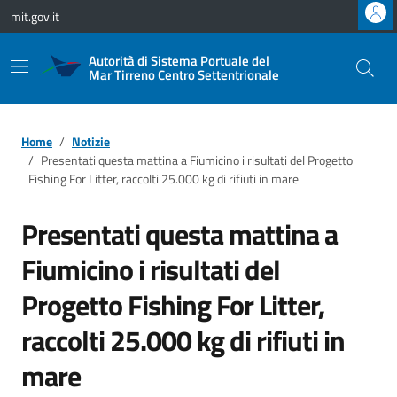
Vai ai contenuti
Vai al footer
mit.gov.it
Autorità di Sistema Portuale del
Mar Tirreno Centro Settentrionale
Home
Notizie
Presentati questa mattina a Fiumicino i risultati del Progetto
Fishing For Litter, raccolti 25.000 kg di rifiuti in mare
Presentati questa mattina a
Fiumicino i risultati del
Progetto Fishing For Litter,
raccolti 25.000 kg di rifiuti in
mare