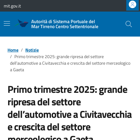
Vai ai contenuti
Vai al footer
mit.gov.it
Autorità di Sistema Portuale del
Mar Tirreno Centro Settentrionale
Home
Notizie
Primo trimestre 2025: grande ripresa del settore
dell’automotive a Civitavecchia e crescita del settore merceologico
a Gaeta
Primo trimestre 2025: grande
ripresa del settore
dell’automotive a Civitavecchia
e crescita del settore
merceologico a Gaeta