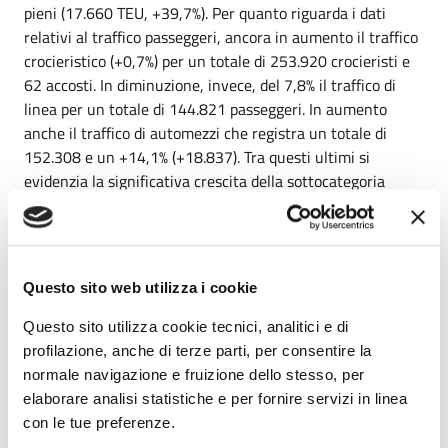
pieni (17.660 TEU, +39,7%). Per quanto riguarda i dati
relativi al traffico passeggeri, ancora in aumento il traffico
crocieristico (+0,7%) per un totale di 253.920 crocieristi e
62 accosti. In diminuzione, invece, del 7,8% il traffico di
linea per un totale di 144.821 passeggeri. In aumento
anche il traffico di automezzi che registra un totale di
152.308 e un +14,1% (+18.837). Tra questi ultimi si
evidenzia la significativa crescita della sottocategoria
“autovetture in polizza” (+53,8%; +18.167) per un totale di
51.964 autovetture movimentate mentre cresce di uno
0,6% quella “autopasseggeri” imbarcati/sbarcati per un
totale di 37.967. Per quanto concerne gli altri due porti del
Questo sito web utilizza i cookie
network laziale, i primi tre mesi del 2025 fanno registrare
un aumento del traffico complessivo, rispetto allo stesso
Questo sito utilizza cookie tecnici, analitici e di
periodo del 2024, nel porto di Gaeta il cui traffico totale
profilazione, anche di terze parti, per consentire la
risulta di 467.301 tonnellate movimentate con un
normale navigazione e fruizione dello stesso, per
incremento pari al 9,9%, dovuto essenzialmente alla
elaborare analisi statistiche e per fornire servizi in linea
crescita delle merci solide (+36,5%). In significativo
con le tue preferenze.
aumento, del 43,9% il numero degli accosti. Nel porto di