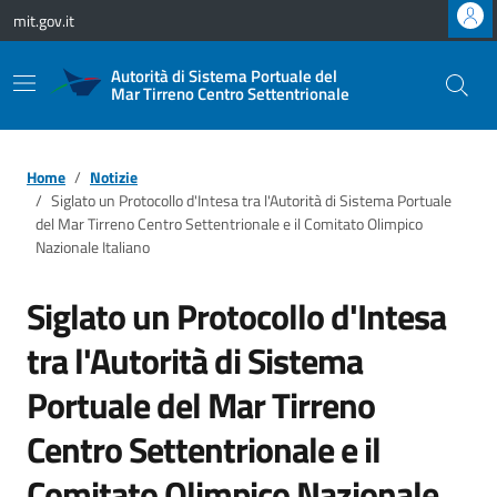
Vai ai contenuti
Vai al footer
mit.gov.it
Autorità di Sistema Portuale del
Mar Tirreno Centro Settentrionale
Home
Notizie
Siglato un Protocollo d'Intesa tra l'Autorità di Sistema Portuale
del Mar Tirreno Centro Settentrionale e il Comitato Olimpico
Nazionale Italiano
Siglato un Protocollo d'Intesa
tra l'Autorità di Sistema
Portuale del Mar Tirreno
Centro Settentrionale e il
Comitato Olimpico Nazionale